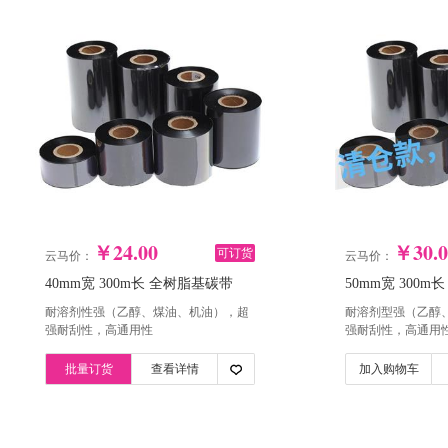
￥24.00
￥30.0
可订货
云马价：
云马价：
40mm宽 300m长 全树脂基碳带
50mm宽 300
（单卷）驷骏
（单卷）驷骏
耐溶剂性强（乙醇、煤油、机油），超
耐溶剂型强（乙醇
强耐刮性，高通用性
强耐刮性，高通用
批量订货
查看详情
加入购物车