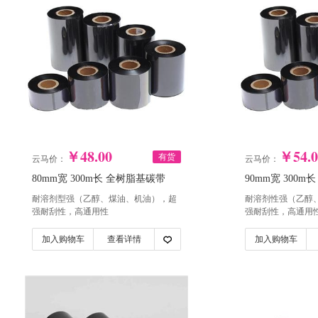
￥48.00
￥54.0
有货
云马价：
云马价：
80mm宽 300m长 全树脂基碳带
90mm宽 300
（单卷）驷骏
（单卷）驷骏
耐溶剂型强（乙醇、煤油、机油），超
耐溶剂性强（乙醇
强耐刮性，高通用性
强耐刮性，高通用
加入购物车
查看详情
加入购物车