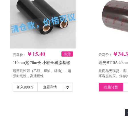
￥15.40
￥34.3
有货
云马价：
云马价：
110mm宽 70m长 小轴全树脂基碳
理光B110A 40m
带（单卷）驷骏
基碳带（单卷）
耐溶剂性强（乙醇、煤油、机油），超
此商品无现货，需1
强耐刮性，高通用性
系客服购买。保存
准轴芯
加入购物车
查看详情
批量订货