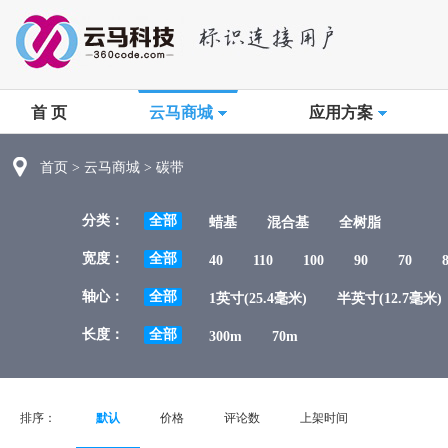
首 页
云马商城
应用方案
首页
>
云马商城
>
碳带
分类：
全部
蜡基
混合基
全树脂
宽度：
全部
40
110
100
90
70
轴心：
全部
1英寸(25.4毫米)
半英寸(12.7毫米)
长度：
全部
300m
70m
排序：
默认
价格
评论数
上架时间