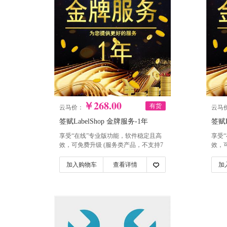
￥268.00
有货
云马价：
云马
签赋LabelShop 金牌服务-1年
签赋L
享受“在线”专业版功能，软件稳定且高
享受
效，可免费升级 (服务类产品，不支持7
效，
天无理由退款)
天无
加入购物车
查看详情
加