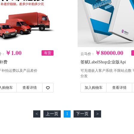
￥1.00
￥80000.00
有货
价：
云马价：
补费
签赋LabelShop企业版Api
于补拍运费以及产品差价
可无缝嵌入客户系统 不限站点数 
分发
入购物车
查看详情
加入购物车
查看详情
<
上一页
1
下一页
>