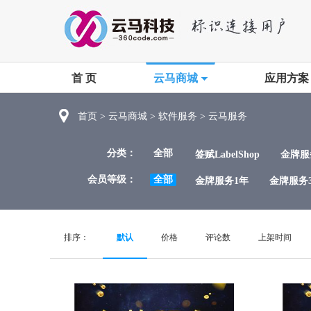
首 页
云马商城
应用方案
首页
>
云马商城
>
软件服务
>
云马服务
分类：
全部
签赋LabelShop
金牌服
会员等级：
全部
金牌服务1年
金牌服务
排序：
默认
价格
评论数
上架时间