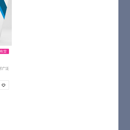
有货
可广泛