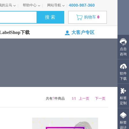
4000-987-360
我的云马
帮助中心
网站导航
购物车
0
abelShop下载
大客户专区
点击
咨询
软件
下载
标签
共有
7
件商品
1/1
上一页
下一页
定制
标签
设计