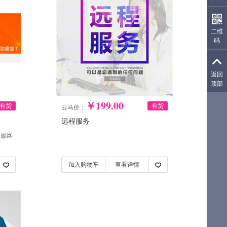
二维
码
生成
返回
顶部
￥199.00
有货
有货
云马价：
远程服务
定最终
加入购物车
查看详情