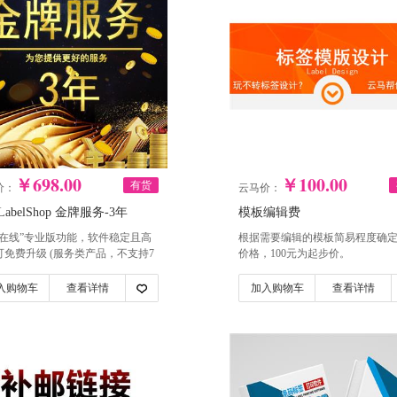
￥698.00
￥100.00
有货
价：
云马价：
abelShop 金牌服务-3年
模板编辑费
“在线”专业版功能，软件稳定且高
根据需要编辑的模板简易程度确
可免费升级 (服务类产品，不支持7
价格，100元为起步价。
理由退款)
入购物车
查看详情
加入购物车
查看详情