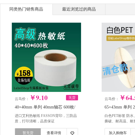
同类热门销售商品
最近浏览过的商品
￥9.10
￥64.
无货
云马价：
云马价：
40×40mm 单列 40mm轴芯 600枚/
65×43mm 单列 2
卷 高级三防热敏纸
枚/卷 白色PET
进口艾利热敏纸 FASSON背印，三防品
白色PET标签 防
质，打印清晰，品质保证
撕破、耐高温、耐
材质。
暂无货
查看详情
加入购物车