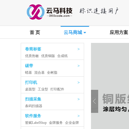
首 页
云马商城
应用方案
卷筒标签
>
优质热敏
优质铜版
合成纸
碳带
>
蜡基
混合基
全树脂
打印机
>
桌面型
工业型
打印配件
扫描采集
>
条码扫描器
软件服务
>
签赋LabelShop
金牌服务
企业金牌
服务