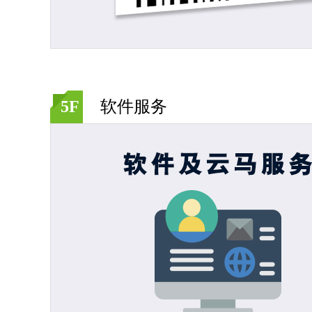
签赋LabelShop 企业金牌服
模板编辑费
务 1年
-
-
+
+
加入购物车
5F
软件服务