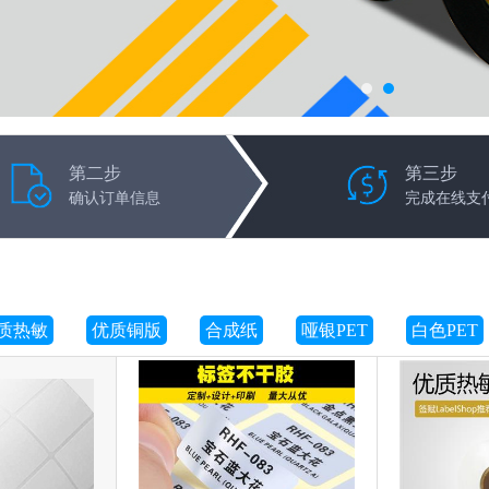
第二步
第三步
确认订单信息
完成在线支
-
-
+
加入购物车
质热敏
优质铜版
合成纸
哑银PET
白色PET