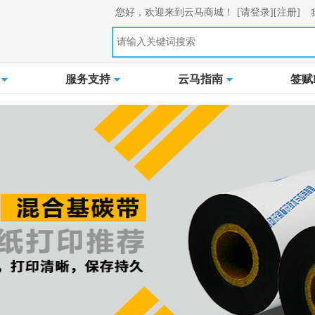
您好，欢迎来到云马商城！
[请登录]
[注册]
服务支持
云马指南
签赋L
-
-
+
加入购物车