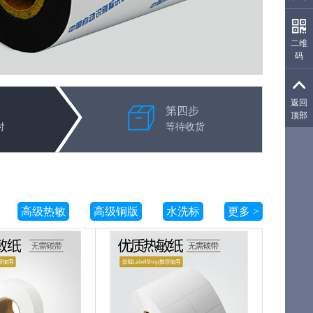
二维
码
生成
返回
第四步
顶部
付
等待收货
-
+
+
加入购物车
加入购物车
高级热敏
高级铜版
水洗标
更多 >