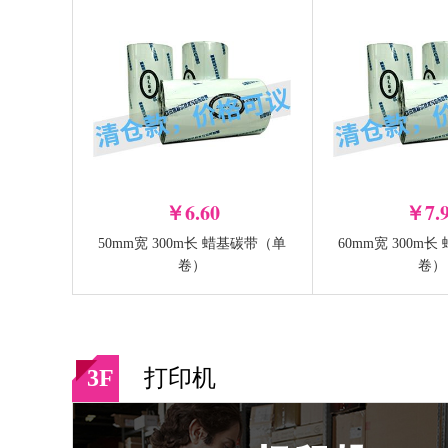
￥6.60
￥7.
50mm宽 300m长 蜡基碳带（单
60mm宽 300m
TSC TTP-342 Pro 标签条
TSC MA2410P
卷）
卷）
码打印机
-
-
+
+
加入购物车
3F
打印机