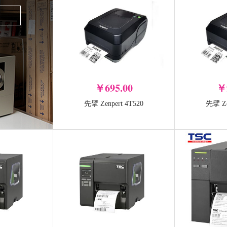
￥695.00
￥
先擘 Zenpert 4T520
先擘 Ze
霍尼韦尔Honeywell 1470G
霍尼韦尔Hone
二维有线条码扫描枪
二维无线
-
-
+
加入购物车