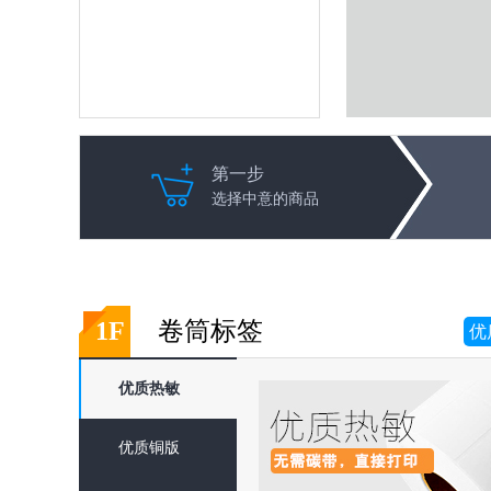
第一步
选择中意的商品
1F
卷筒标签
优
优质热敏
优质铜版