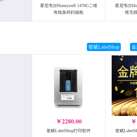
霍尼韦尔Honeywell 1470G二维
霍尼韦尔Hone
远程服务
维修
有线条码扫描枪
维无
-
-
+
加入购物车
加入购物车
签赋LabelShop
金
￥2280.00
￥
签赋LabelShop打印软件
签赋Label