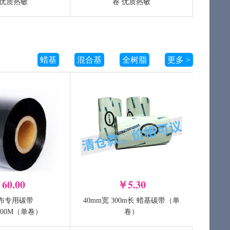
300m长 蜡基碳带
90mm宽 300m长 蜡基碳带
 优质热敏
卷 优质热敏
（单卷）
-
+
+
加入购物车
加入购物车
蜡基
混合基
全树脂
更多 >
60.00
￥5.30
布专用碳带
40mm宽 300m长 蜡基碳带（单
t 4T530
TSC TTP-244 Pro
*300M（单卷）
卷）