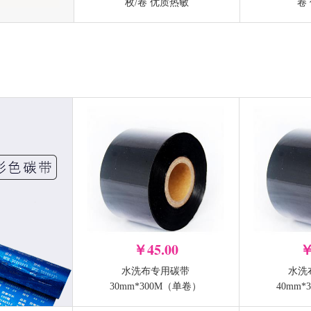
m长 蜡基碳带
70mm宽 300m长 蜡基碳带
80mm宽 
枚/卷 优质热敏
卷
（单卷）
（单卷）
-
-
+
加入购物车
加入购物车
￥45.00
￥
水洗布专用碳带
水洗
先擘 Zenpert 4T520
先擘 Zenper
30mm*300M（单卷）
40mm