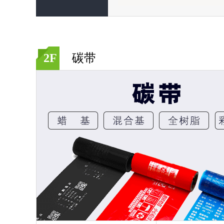
50mm宽 300m长 蜡基碳带
60mm宽 300
（单卷）
（单卷）
-
-
+
+
加入购物车
2F
碳带