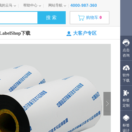
4000-987-360
我的云马
帮助中心
网站导航
购物车
0
abelShop下载
大客户专区
点击
咨询
软件
下载
标签
定制
-
标签
+
+
加入购物车
加入购物车
设计