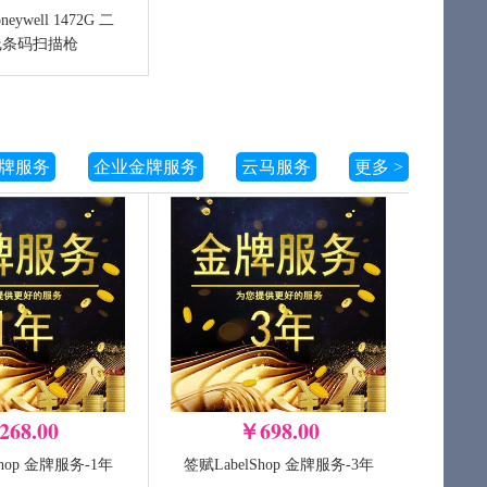
ywell 1472G 二
运费补费
线条码扫描枪
-
+
+
加入购物车
加入购物车
牌服务
企业金牌服务
云马服务
更多 >
268.00
￥698.00
Shop 金牌服务-1年
签赋LabelShop 金牌服务-3年