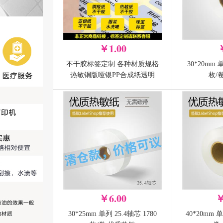
￥1.00
不干胶标签定制 各种材质规格
30*20mm 
水洗布专用碳带
水洗布专
热敏铜版哑银PP合成纸透明
枚/
30mm*300M（单卷）
40mm*3
PET膜 商标贴纸logo订做 条码
二维码设计印刷代打印
-
-
+
加入购物车
￥6.00
￥
30*25mm 单列 25.4轴芯 1780
40*20mm 