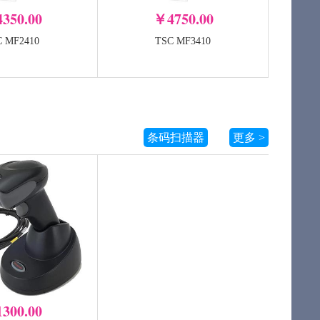
350.00
￥4750.00
C MF2410
TSC MF3410
Shop 金牌服务-1
签赋LabelShop 金牌服务-3
条码扫描器
更多 >
年
-
+
+
加入购物车
加入购物车
300.00