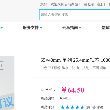
您好，欢迎来到云马商城！
[请登录]
[注册]
服务支持
云马指南
签赋L
65×43mm 单列 25.4mm轴芯 10
白色PET标签 防水、防油、抗刮、不可撕破
￥64.50
云 马 价：
商品编码：
607010
商品评分：
(共
8
条评论)