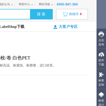
4000-987-360
我的云马
帮助中心
网站导航
购物车
0
abelShop下载
大客户专区
点击
咨询
80枚/卷 白色PET
软件
下载
、耐高温、耐腐蚀、耐磨擦，进口材质。
标签
定制
标签
设计