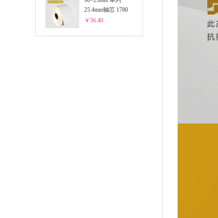
90×25mm 单列
25.4mm轴芯 1780
枚/卷 白色PET
￥56.40