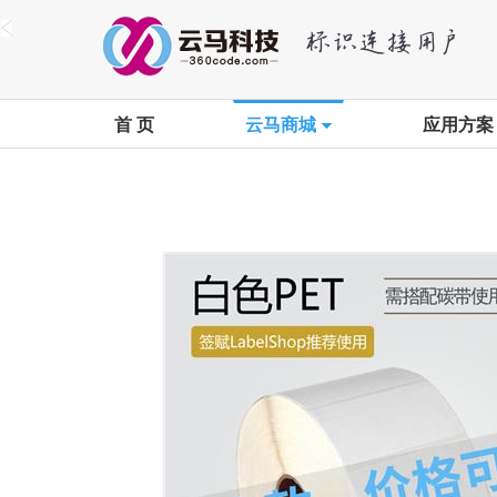
首 页
云马商城
应用方案
首页
>
云马商城
>
卷筒标签
>
白色PET