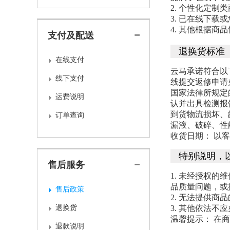
2.
个性化定制类
3.
已在线下载或
4.
其他根据商品
支付及配送
退换货标准
在线支付
云马承诺符合以
线下支付
线提交返修申请
国家法律所规定
运费说明
认并出具检测报
到货物流损坏、
订单查询
漏液、破碎、性
收货日期： 以
特别说明，以
售后服务
1. 未经授权
品质量问题，或
售后政策
2. 无法提供
退换货
3. 其他依法不
温馨提示： 在
退款说明