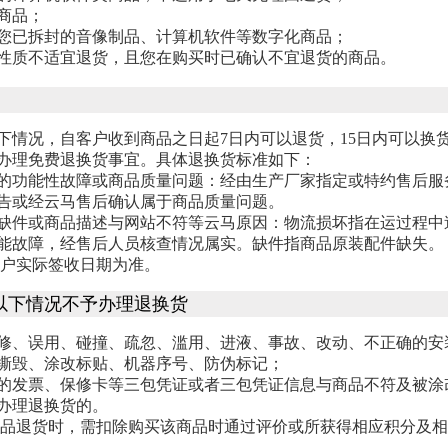
商品；
您已拆封的音像制品、计算机软件等数字化商品；
性质不适宜退货，且您在购买时已确认不宜退货的商品。
下情况，自客户收到商品之日起7日内可以退货，15日内可以换
办理免费退换货事宜。具体退换货标准如下：
的功能性故障或商品质量问题：经由生产厂家指定或特约售后服
告或经云马售后确认属于商品质量问题。
缺件或商品描述与网站不符等云马原因：物流损坏指在运过程中
能故障，经售后人员核查情况属实。缺件指商品原装配件缺失。
客户实际签收日期为准。
下情况不予办理退换货
的维修、误用、碰撞、疏忽、滥用、进液、事故、改动、不正确的
撕毁、涂改标贴、机器序号、防伪标记；
商品的发票、保修卡等三包凭证或者三包凭证信息与商品不符及被涂
应办理退换货的。
商品退货时，需扣除购买该商品时通过评价或所获得相应积分及