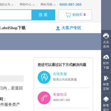
4000-987-360
我的云马
帮助中心
网站导航
购物车
0
abelShop下载
大客户专区
点击
咨询
软件
您还可以通过以下方式解决问题
下载
在线客服
联系云马在线客服
标签
 日内，若退回
定制
客服电话
则
：
4000-987-360
p软件服务类产
标签
设计