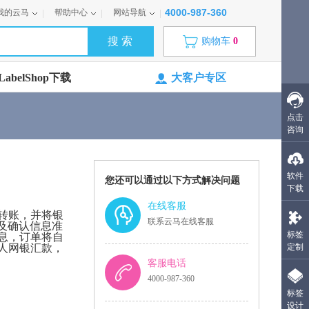
4000-987-360
我的云马
帮助中心
网站导航
购物车
0
abelShop下载
大客户专区
点击
咨询
软件
您还可以通过以下方式解决问题
下载
在线客服
转账，并将银
联系云马在线客服
及确认信息准
标签
息，订单将自
人网银汇款，
定制
客服电话
4000-987-360
标签
设计