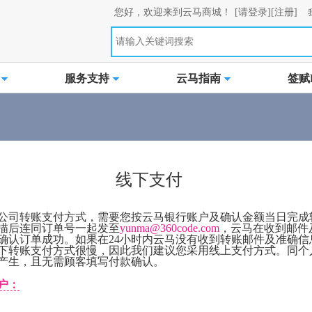
您好，欢迎来到云马商城！
[请登录]
[注册]
服务支持
云马指南
签赋L
线下支付
公司转账支付方式，需要您按云马银行账户及确认金额当日完成
描后连同订单号一起发至
yunma@360code.com
，云马在收到邮件
确认订单成功。如果在24小时内云马没有收到转账邮件及准确信
下转账支付方式很慢，因此我们建议您采用线上支付方式。同个
产生，且无需顾客填写付款确认。
户：