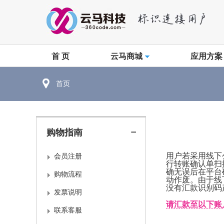
首 页
云马商城
应用方案
首页
购物指南
用户若采用线下
会员注册
行转账确认单扫
确无误后在平台
购物流程
动作废。由于线
没有汇款识别码
发票说明
请汇款至以下账
联系客服