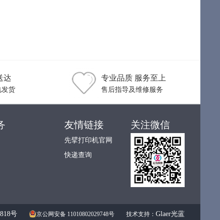
送达
专业品质 服务至上
电发货
售后指导及维修服务
务
友情链接
关注微信
先擘打印机官网
快递查询
0818号
Glaer光蓝
京公网安备 11010802029748号
技术支持：