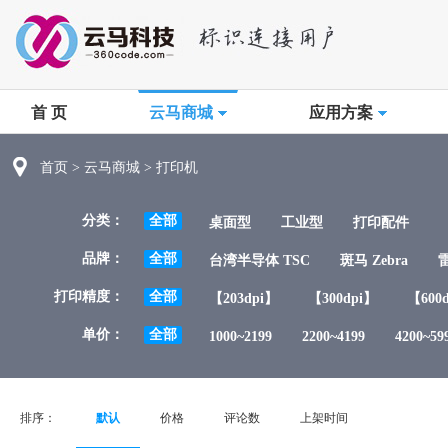
首 页
云马商城
应用方案
首页
>
云马商城
>
打印机
分类：
全部
桌面型
工业型
打印配件
品牌：
全部
台湾半导体 TSC
斑马 Zebra
雷
打印精度：
全部
【203dpi】
【300dpi】
【600
单价：
全部
1000~2199
2200~4199
4200~59
排序：
默认
价格
评论数
上架时间