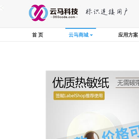
首 页
云马商城
应用方案
首页
>
云马商城
>
卷筒标签
>
优质热敏