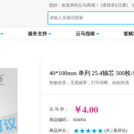
您好，欢迎来到云马商城！
[请登录]
[注册]
服务支持
云马指南
签赋L
40*100mm 单列 25.4轴芯 500
热敏材质，无需碳带，打印清晰，粘贴性强
￥4.00
云 马 价：
商品编码：
604004
商品评分：
(共
2
条评论)