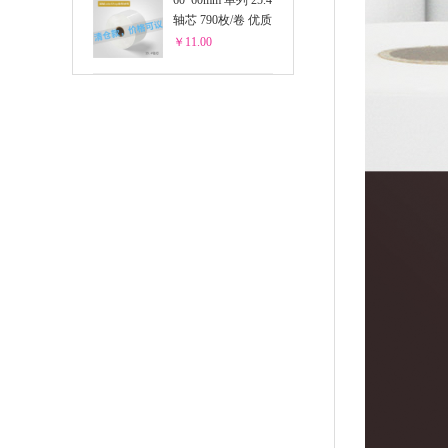
60*60mm 单列 25.4
轴芯 790枚/卷 优质
热敏
￥11.00