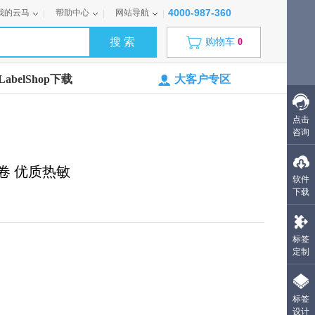
4000-987-360
我的云马
帮助中心
网站导航
购物车
0
abelShop下载
大客户专区
点击
咨询
枚/卷 优质热敏
软件
下载
标签
定制
标签
设计